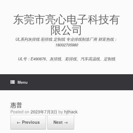
Skip
to
content
东莞市亮心电子科技有
限公司
UL系列灰排线 彩排线 定制线 专业排线制造厂商 财富热线：
18002705980
UL号：E490876。灰排线、彩排线、汽车高温线、定制线
Menu
惠普
Posted on
2023年7月3日
by
hjthack
← Previous
Next →