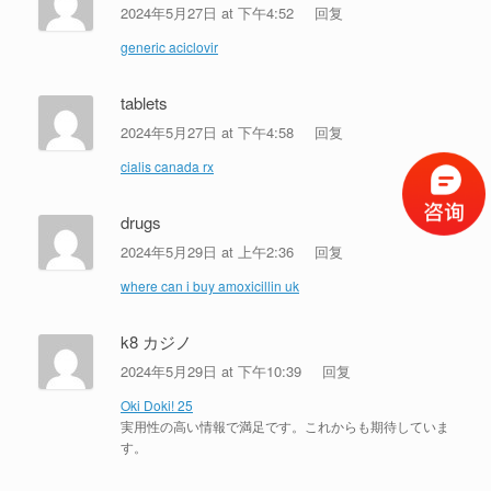
2024年5月27日 at 下午4:52
回复
generic aciclovir
tablets
2024年5月27日 at 下午4:58
回复
cialis canada rx
drugs
2024年5月29日 at 上午2:36
回复
where can i buy amoxicillin uk
k8 カジノ
2024年5月29日 at 下午10:39
回复
Oki Doki! 25
実用性の高い情報で満足です。これからも期待していま
す。